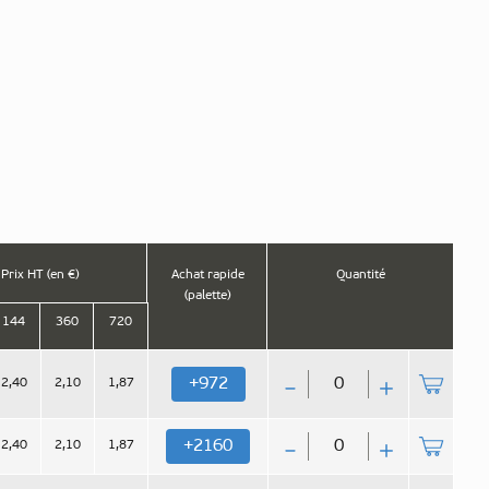
Prix HT (en €)
Achat rapide
Quantité
(palette)
144
360
720
Qté
972
+
2,40
2,10
1,87
Qté
2160
+
2,40
2,10
1,87