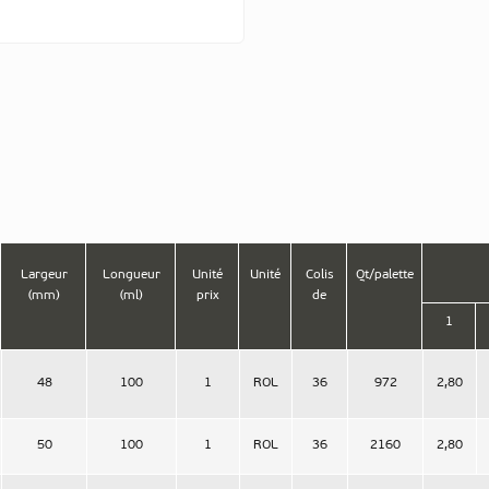
Largeur
Longueur
Unité
Unité
Colis
Qt/palette
(mm)
(ml)
prix
de
1
48
100
1
ROL
36
972
2,80
50
100
1
ROL
36
2160
2,80