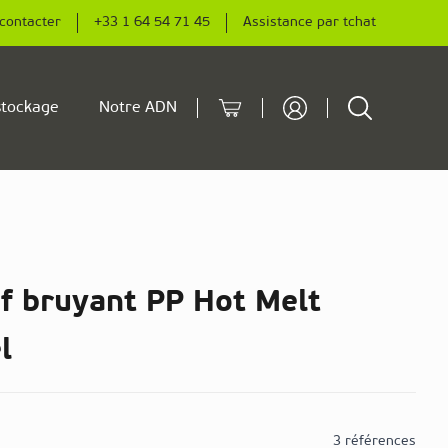
contacter
+33 1 64 54 71 45
Assistance par tchat
Cart
Rechercher
tockage
Notre ADN
f bruyant PP Hot Melt
l
3 références