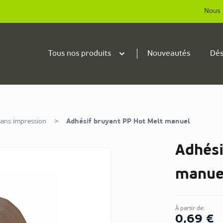
Nous 
Tous nos produits
Nouveautés
Dés
sans impression
>
Adhésif bruyant PP Hot Melt manuel
Adhési
manue
À partir de:
0,69 €