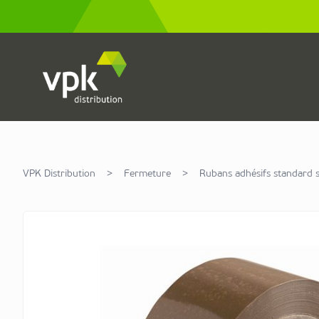
Allez au contenu
VPK Distribution
>
Fermeture
>
Rubans adhésifs standard 