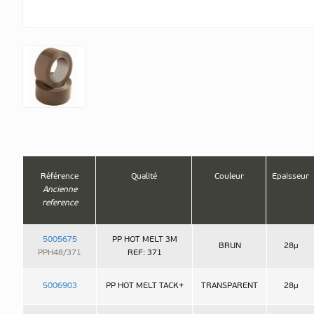
Référence
Qualité
Couleur
Epaisseur
Ancienne
reference
5005675
PP HOT MELT 3M
BRUN
28µ
PPH48/371
REF: 371
5006903
PP HOT MELT TACK+
TRANSPARENT
28µ