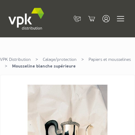
Allez au contenu
Contact
Cart
VPK Distribution
>
Calage/protection
>
Papiers et mousselines
>
Mousseline blanche supérieure