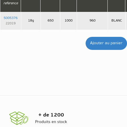
reference
5005376
18g
650
1000
960
BLANC
22019
Ajouter au panier
+ de 1200
Produits en stock