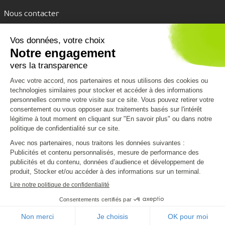
Nous contacter
Assistance par tchat
Nous découvrir
Nous connaître
Nos services
VPK Group
Conditions de livraison
Vous aider
Environnement
Emballages personnalisés
Code de conduite
Formulaire de contact
Clients Grands Comptes
Nous rejoindre
CGV
Mentions légales
Politique de confidentialité et cookies
Infos pratiques
Plan du site
Guide produits
2023 - Made by Blackbird