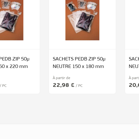
PEDB ZIP 50µ
SACHETS PEDB ZIP 50µ
SAC
60 x 220 mm
NEUTRE 150 x 180 mm
NEU
À partir de
À part
22,98 €
20,
/ PC
/ PC