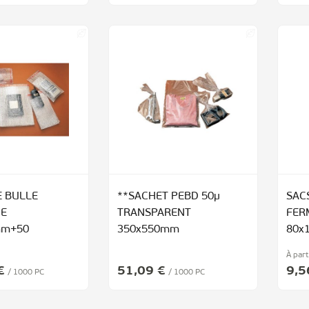
 BULLE
**SACHET PEBD 50µ
SAC
HE
TRANSPARENT
FER
mm+50
350x550mm
80x
À part
€
51,09 €
9,5
/ 1000 PC
/ 1000 PC