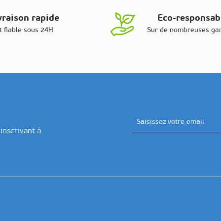
vraison rapide
Eco-responsab
t fiable sous 24H
Sur de nombreuses g
Adresse email
inscrivant à