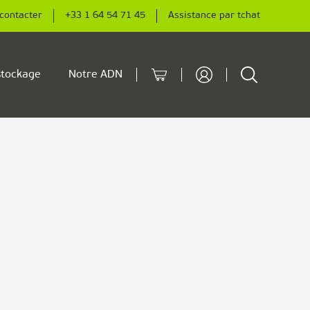
contacter
+33 1 64 54 71 45
Assistance par tchat
Cart
Rechercher
tockage
Notre ADN