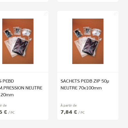
S PEBD
SACHETS PEDB ZIP 50µ
M.PRESSION NEUTRE
NEUTRE 70x100mm
120mm
ir de
À partir de
6 €
7,84 €
/ PC
/ PC