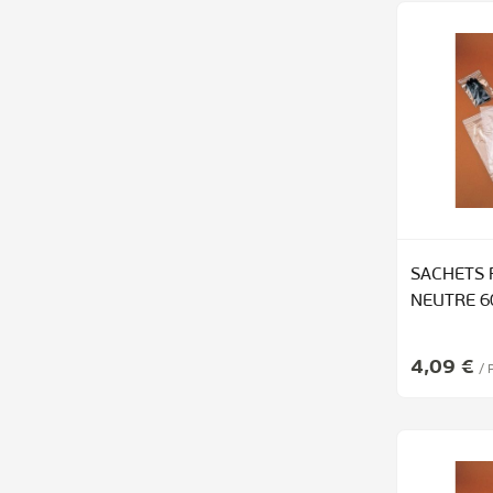
SACHETS 
NEUTRE 
Prix Spécial
4,09 €
/ 