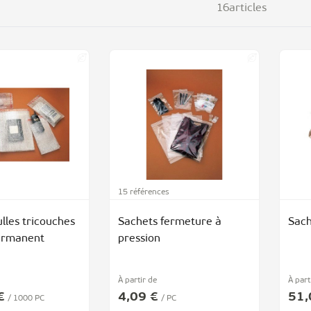
16
articles
15 références
lles tricouches
Sachets fermeture à
Sach
ermanent
pression
À partir de
À part
€
4,09 €
51,
/ 1000 PC
/ PC