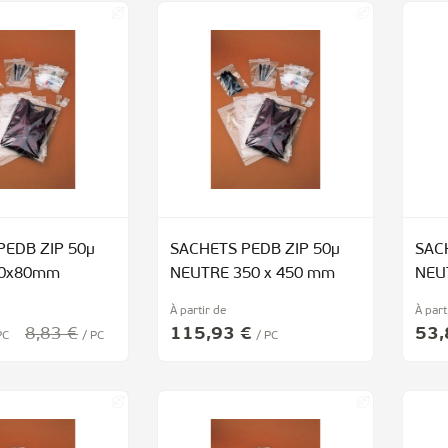
PEDB ZIP 50µ
SACHETS PEDB ZIP 50µ
SAC
60x80mm
NEUTRE 350 x 450 mm
NEU
À partir de
À part
8,83 €
115,93 €
53,
PC
/ PC
/ PC