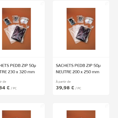
HETS PEDB ZIP 50µ
SACHETS PEDB ZIP 50µ
TRE 230 x 320 mm
NEUTRE 200 x 250 mm
ir de
À partir de
84 €
39,98 €
/ PC
/ PC