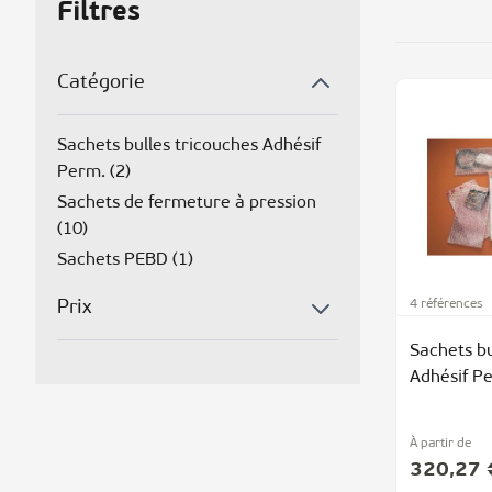
Filtres
Catégorie
Sachets bulles tricouches Adhésif
Perm. (
2
)
Sachets de fermeture à pression
(
10
)
Sachets PEBD (
1
)
Prix
4 références
Sachets bu
Adhésif P
À partir de
320,27 