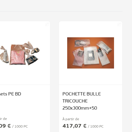
ets PE BD
POCHETTE BULLE
TRICOUCHE
250x300mm+50
ir de
À partir de
09 €
417,07 €
/ 1000 PC
/ 1000 PC