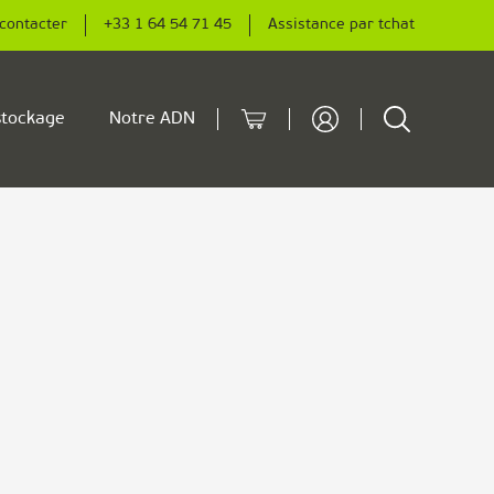
contacter
+33 1 64 54 71 45
Assistance par tchat
Cart
Rechercher
tockage
Notre ADN