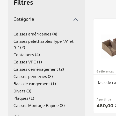
Filtres
Catégorie
Caisses américaines (
4
)
Caisses palettisables Type "A" et
"C" (
2
)
Containers (
4
)
Caisses VPC (
1
)
Caisses déménagement (
2
)
6 références
Caisses penderies (
2
)
Bacs de r
Bacs de rangement (
1
)
Divers (
3
)
Plaques (
1
)
À partir de
480,00 
Caisses Montage Rapide (
3
)