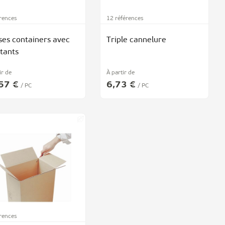
érences
12 références
ses containers avec
Triple cannelure
tants
ir de
À partir de
57 €
6,73 €
/ PC
/ PC
érences