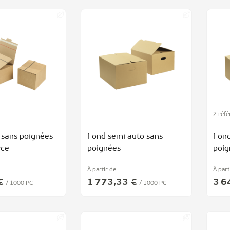
2 réf
 sans poignées
Fond semi auto sans
Fond
ce
poignées
poig
À partir de
À part
€
1 773,33 €
3 6
/ 1000 PC
/ 1000 PC