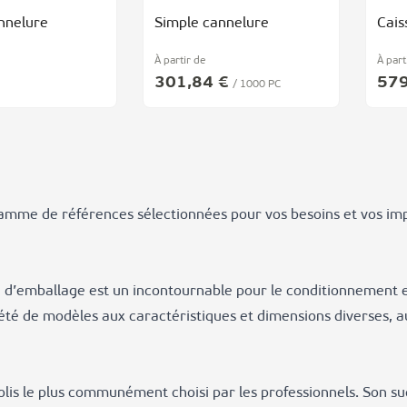
nnelure
Simple cannelure
Cais
À partir de
À part
301,84 €
579
/ 1000 PC
amme de références sélectionnées pour vos besoins et vos impér
n d’emballage est un incontournable pour le conditionnement e
iété de modèles aux caractéristiques et dimensions diverses, 
olis le plus communément choisi par les professionnels. Son s