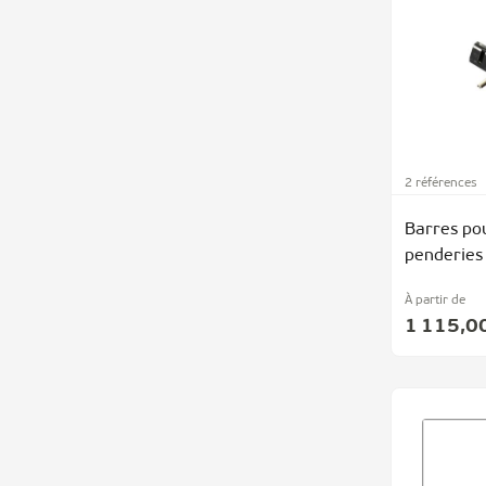
2 références
Barres po
penderies
À partir de
1 115,0