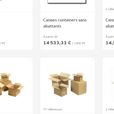
2 réf
Caisses containers sans
Cais
abattants
abat
À partir de
À part
14 533,33 €
14,
/ PC
/ 1000 PC
77 références
3 réf