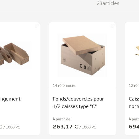
23
articles
14 références
12 ré
angement
Fonds/couvercles pour
Cais
1/2 caisses type "C"
nor
À partir de
À part
€
263,17 €
694
/ 1000 PC
/ 1000 PC