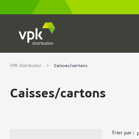
Allez au contenu
VPK Distribution
>
Caisses/cartons
Caisses/cartons
Trier par :