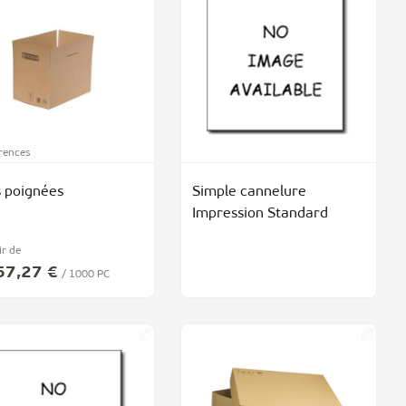
érences
 poignées
Simple cannelure
Impression Standard
ir de
57,27 €
/ 1000 PC