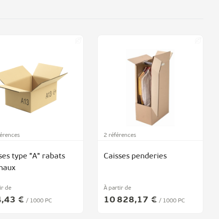
férences
2 références
ses type "A" rabats
Caisses penderies
maux
ir de
À partir de
,43 €
10 828,17 €
/ 1000 PC
/ 1000 PC