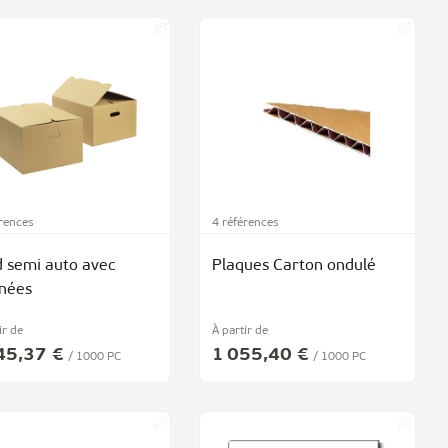
érences
4 références
 semi auto avec
Plaques Carton ondulé
nées
ir de
À partir de
45,37 €
1 055,40 €
/ 1000 PC
/ 1000 PC