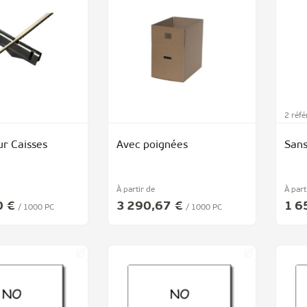
2 réf
ur Caisses
Avec poignées
Sans
À partir de
À part
0 €
3 290,67 €
1 6
/ 1000 PC
/ 1000 PC