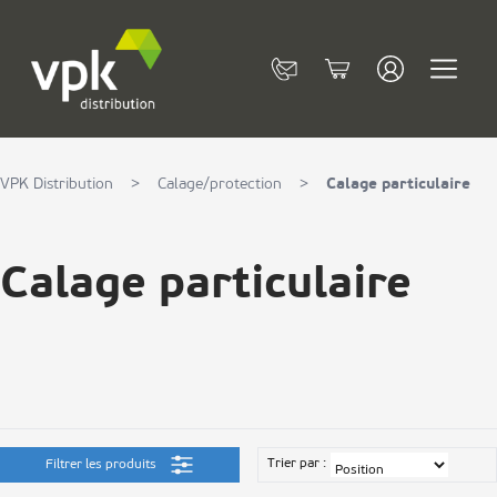
Allez au contenu
Contact
Cart
VPK Distribution
>
Calage/protection
>
Calage particulaire
Calage particulaire
Trier par :
Filtrer les produits