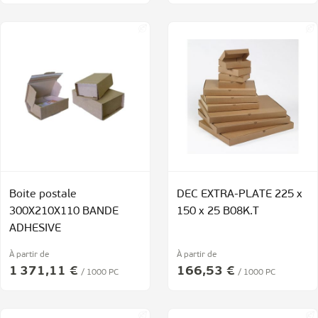
Boite postale
DEC EXTRA-PLATE 225 x
300X210X110 BANDE
150 x 25 B08K.T
ADHESIVE
À partir de
À partir de
1 371,11 €
166,53 €
/ 1000 PC
/ 1000 PC