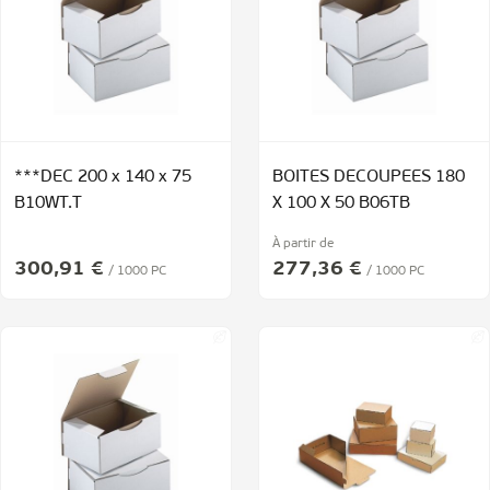
***DEC 200 x 140 x 75
BOITES DECOUPEES 180
B10WT.T
X 100 X 50 B06TB
À partir de
300,91 €
277,36 €
/ 1000 PC
/ 1000 PC