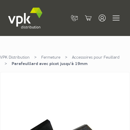
Allez au contenu
Contact
Cart
VPK Distribution
>
Fermeture
>
Accessoires pour Feuillard
>
Parafeuillard avec picot jusqu'à 19mm