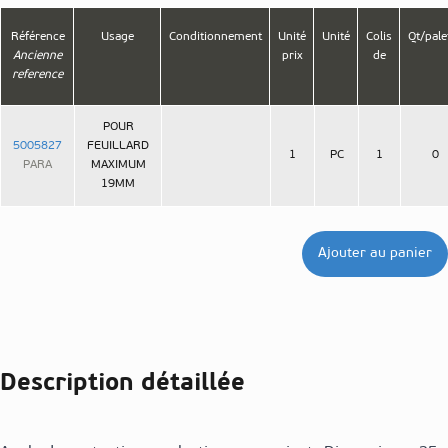
Référence
Usage
Conditionnement
Unité
Unité
Colis
Qt/pale
Ancienne
prix
de
reference
POUR
5005827
FEUILLARD
1
PC
1
0
PARA
MAXIMUM
19MM
Ajouter au panier
Description détaillée