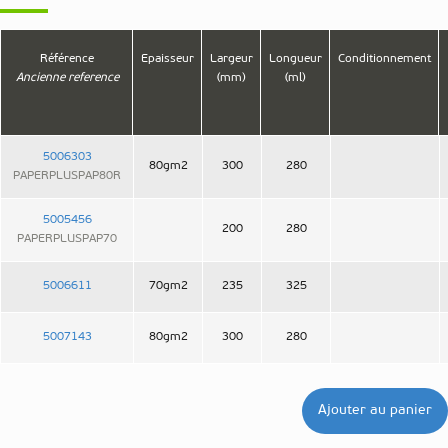
Référence
Epaisseur
Largeur
Longueur
Conditionnement
Ancienne reference
(mm)
(ml)
5006303
80gm2
300
280
PAPERPLUSPAP80R
5005456
200
280
PAPERPLUSPAP70
5006611
70gm2
235
325
5007143
80gm2
300
280
Ajouter au panier