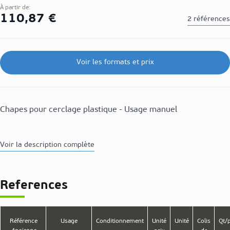
À partir de:
110,87 €
2 références
Voir les formats et prix
Chapes pour cerclage plastique - Usage manuel
Voir la description complète
References
Référence
Usage
Conditionnement
Unité
Unité
Colis
Qt/p