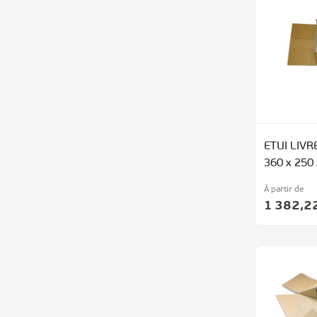
ETUI LIV
360 x 250
À partir de
1 382,2