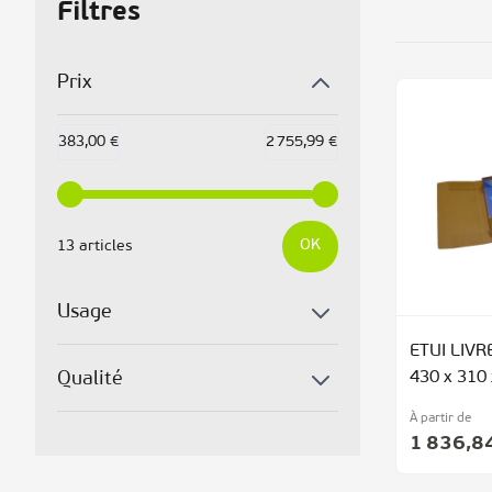
Filtres
Prix
383,00 €
2 755,99 €
OK
13 articles
Usage
ETUI LIV
Qualité
430 x 310
À partir de
1 836,8