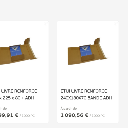
I LIVRE RENFORCE
ETUI LIVRE RENFORCE
x 225 x 80 + ADH
240X180X70 BANDE ADH
ir de
À partir de
99,91 €
1 090,56 €
/ 1000 PC
/ 1000 PC