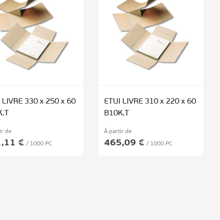
 LIVRE 330 x 250 x 60
ETUI LIVRE 310 x 220 x 60
K.T
B10K.T
ir de
À partir de
,11 €
465,09 €
/ 1000 PC
/ 1000 PC