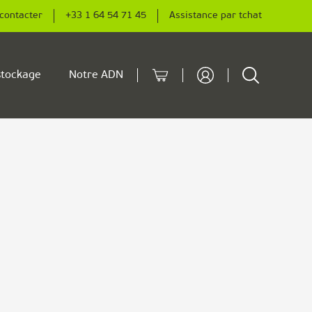
contacter
+33 1 64 54 71 45
Assistance par tchat
Cart
Rechercher
tockage
Notre ADN