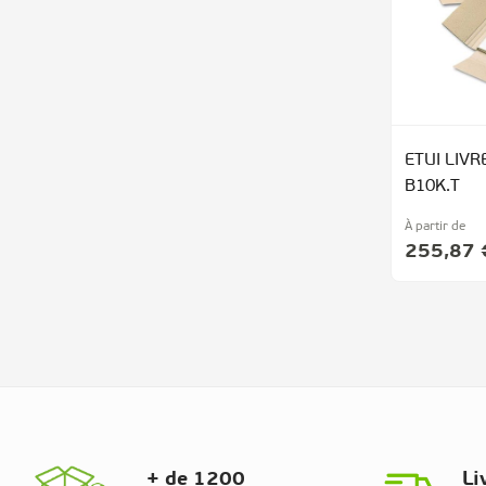
ETUI LIVRE
B10K.T
À partir de
255,87 
+ de 1200
Li