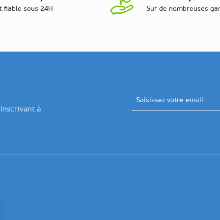
t fiable sous 24H
Sur de nombreuses g
Adresse email
inscrivant à
 produits →
 produits →
 produits →
 produits →
 produits →
 produits →
 produits →
 produits →
 produits →