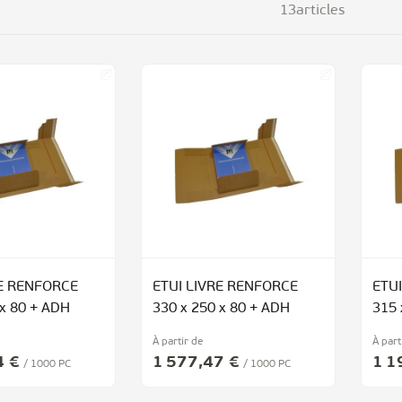
13
articles
RE RENFORCE
ETUI LIVRE RENFORCE
ETU
 x 80 + ADH
330 x 250 x 80 + ADH
315 
À partir de
À part
4 €
1 577,47 €
1 1
/ 1000 PC
/ 1000 PC