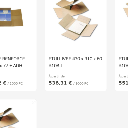
RE RENFORCE
ETUI LIVRE 430 x 310 x 60
ETUI
 x 77 + ADH
B10K.T
B10
À partir de
À part
2 €
536,31 €
551
/ 1000 PC
/ 1000 PC