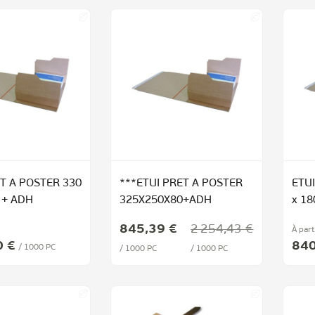
T A POSTER 330
***ETUI PRET A POSTER
ETU
0 + ADH
325X250X80+ADH
x 18
Prix Spécial
845,39 €
2 254,43 €
À part
0 €
840
/ 1000 PC
/ 1000 PC
/ 1000 PC