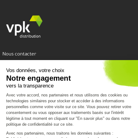
Nous contacter
Assistance par tchat
Nous découvrir
Nous connaître
Nos services
VPK Group
Conditions de livraison
Vous aider
Environnement
Emballages personnalisés