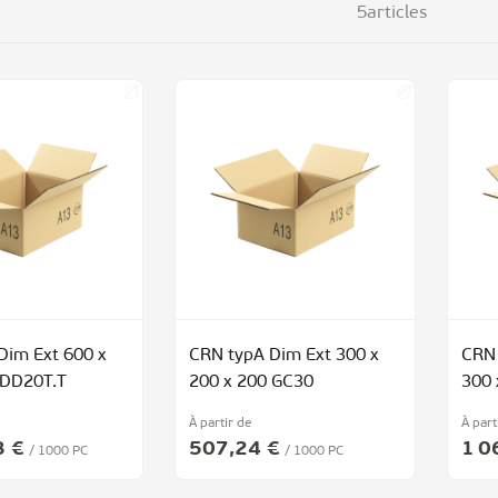
5
articles
Dim Ext 600 x
CRN typA Dim Ext 300 x
CRN 
 DD20T.T
200 x 200 GC30
300 
À partir de
À part
8 €
507,24 €
1 0
/ 1000 PC
/ 1000 PC