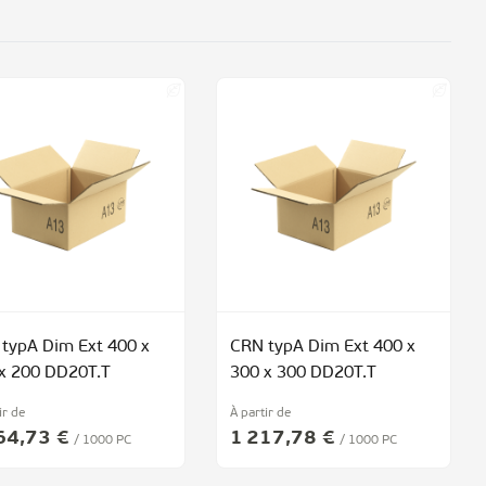
typA Dim Ext 400 x
CRN typA Dim Ext 400 x
x 200 DD20T.T
300 x 300 DD20T.T
ir de
À partir de
64,73 €
1 217,78 €
/ 1000 PC
/ 1000 PC