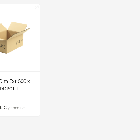
Dim Ext 600 x
 DD20T.T
4 €
/ 1000 PC