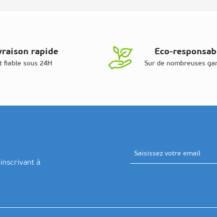
vraison rapide
Eco-responsab
t fiable sous 24H
Sur de nombreuses g
Adresse email
inscrivant à