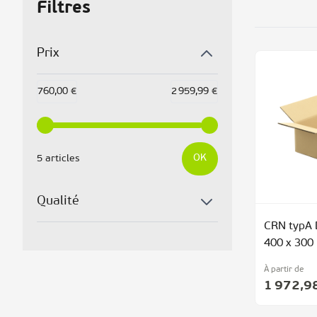
Filtres
Prix
760,00 €
2 959,99 €
OK
5 articles
Qualité
CRN typA 
400 x 300
À partir de
1 972,9