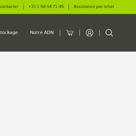
contacter
+33 1 64 54 71 45
Assistance par tchat
Cart
Rechercher
tockage
Notre ADN