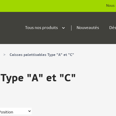
Nous 
Tous nos produits
Nouveautés
Dés
>
Caisses palettisables Type "A" et "C"
 Type "A" et "C"