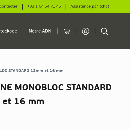
contacter
+33 1 64 54 71 45
Assistance par tchat
Cart
Rechercher
tockage
Notre ADN
OC STANDARD 12mm et 16 mm
INE MONOBLOC STANDARD
et 16 mm
5