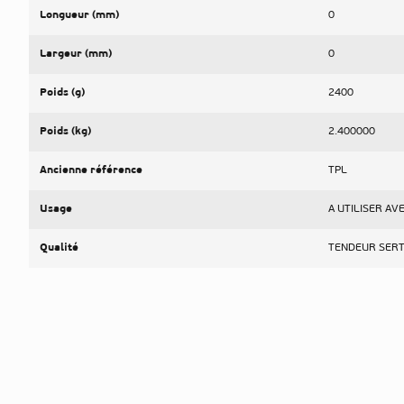
Longueur (mm)
0
Largeur (mm)
0
Poids (g)
2400
Poids (kg)
2.400000
Ancienne référence
TPL
Usage
A UTILISER AV
Qualité
TENDEUR SERT