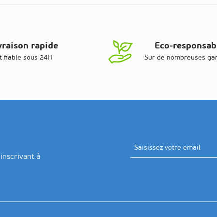
vraison rapide
Eco-responsab
t fiable sous 24H
Sur de nombreuses g
Adresse email
inscrivant à