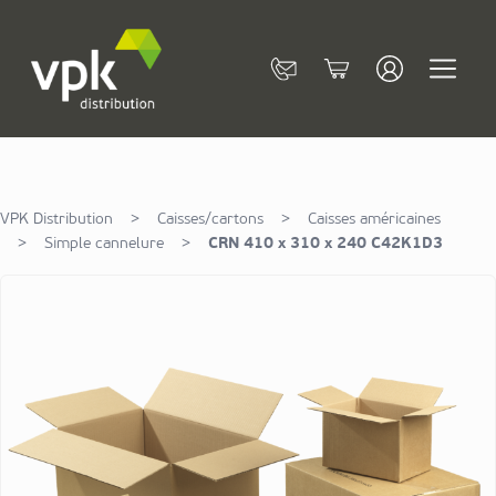
Allez au contenu
Contact
Cart
VPK Distribution
>
Caisses/cartons
>
Caisses américaines
>
Simple cannelure
>
CRN 410 x 310 x 240 C42K1D3