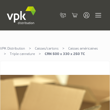
Allez au contenu
Contact
Cart
VPK Distribution
>
Caisses/cartons
>
Caisses américaines
>
Triple cannelure
>
CRN 500 x 330 x 250 TC