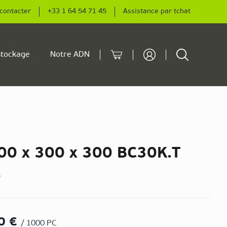
contacter
+33 1 64 54 71 45
Assistance par tchat
Cart
Rechercher
tockage
Notre ADN
00 x 300 x 300 BC30K.T
5
0 €
/ 1000 PC