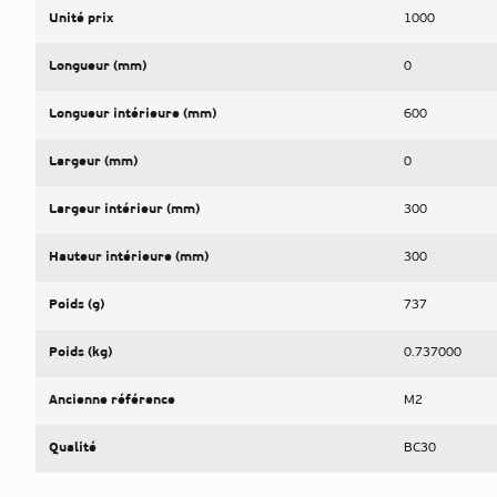
Unité prix
1000
Longueur (mm)
0
Longueur intérieure (mm)
600
Largeur (mm)
0
Largeur intérieur (mm)
300
Hauteur intérieure (mm)
300
Poids (g)
737
Poids (kg)
0.737000
Ancienne référence
M2
Qualité
BC30