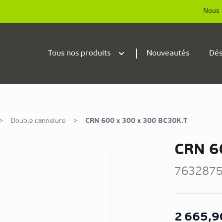
Nous 
Tous nos produits
Nouveautés
Dés
>
Double cannelure
>
CRN 600 x 300 x 300 BC30K.T
CRN 6
763287
2 665,9