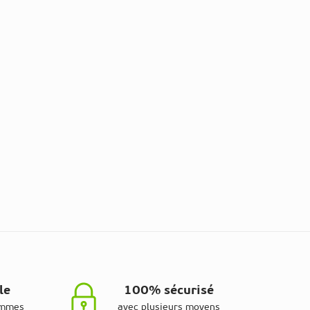
le
100% sécurisé
ammes
avec plusieurs moyens