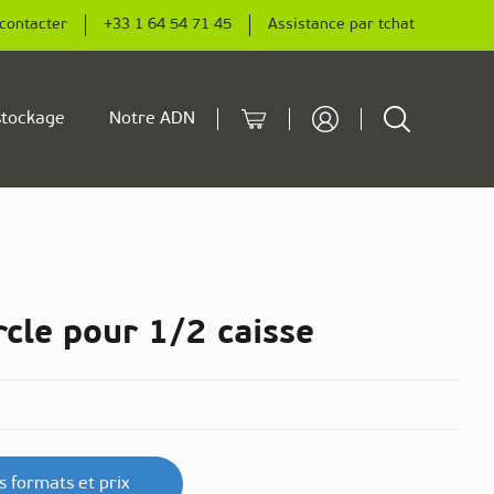
contacter
+33 1 64 54 71 45
Assistance par tchat
Cart
Rechercher
tockage
Notre ADN
cle pour 1/2 caisse
es formats et prix