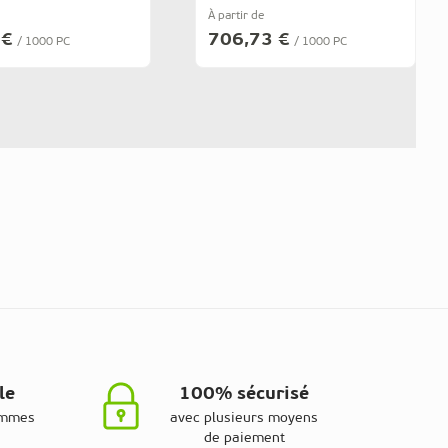
À partir de
 €
706,73 €
/ 1000 PC
/ 1000 PC
le
100% sécurisé
ammes
avec plusieurs moyens
de paiement