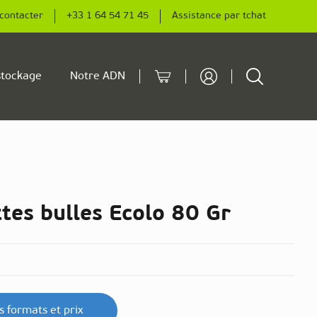
contacter
+33 1 64 54 71 45
Assistance par tchat
Cart
Rechercher
tockage
Notre ADN
tes bulles Ecolo 80 Gr
es formats et prix