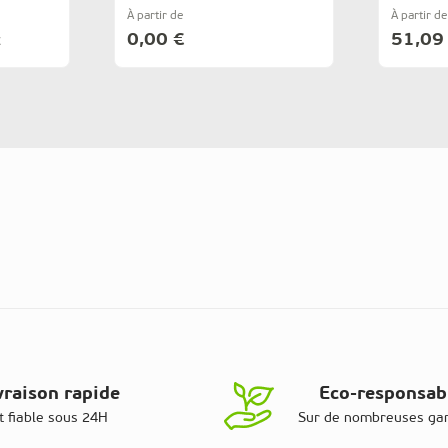
À partir de
À partir de
0,00 €
51,09
C
vraison rapide
Eco-responsab
t fiable sous 24H
Sur de nombreuses g