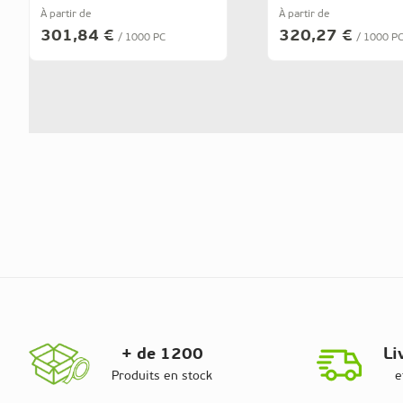
À partir de
À partir de
301,84 €
320,27 €
/ 1000 PC
/ 1000 P
+ de 1200
Li
Produits en stock
e