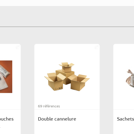
69 références
couches
Double cannelure
Sachets
t