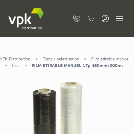
Allez au contenu
Contact
Cart
VPK Distribution
>
Films / palettisation
>
Film étirable manuel
>
Cast
>
FILM ETIRABLE MANUEL 17µ 450mmx300ml