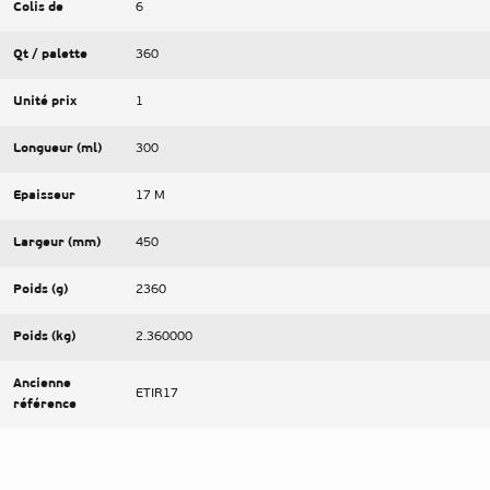
Colis de
6
Qt / palette
360
Unité prix
1
Longueur (ml)
300
Epaisseur
17 Μ
Largeur (mm)
450
Poids (g)
2360
Poids (kg)
2.360000
Ancienne
ETIR17
référence