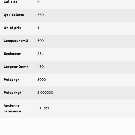
Colis de
6
Qt / palette
360
Unité prix
1
Longueur (ml)
300
Epaisseur
23µ
Largeur (mm)
450
Poids (g)
3000
Poids (kg)
3.000000
Ancienne
ETIR23
référence