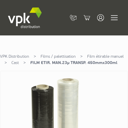
Allez au contenu
Contact
Cart
VPK Distribution
>
Films / palettisation
>
Film étirable manuel
>
Cast
>
FILM ETIR. MAN.23µ TRANSP. 450mmx300ml