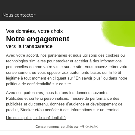
Nous contacter
Assistance par tchat
Nous découvrir
Nous connaître
Nos services
VPK Group
Conditions de livraison
Vous aider
Environnement
Emballages personnalisés
Code de conduite
Formulaire de contact
Clients Grands Comptes
Nous rejoindre
CGV
Mentions légales
Politique de confidentialité et cookies
Infos pratiques
Plan du site
Guide produits
2023 - Made by Blackbird