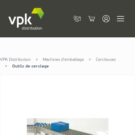
Allez au contenu
Contact
Cart
VPK Distribution
>
Machines d'emballage
>
Cercleuses
>
Outils de cerclage