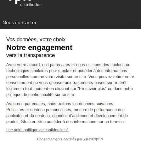
Nous contacter
Assistance par tchat
Nous découvrir
Nous connaître
Nos services
VPK Group
Conditions de livraison
Vous aider
Environnement
Emballages personnalisés
Code de conduite
Formulaire de contact
Clients Grands Comptes
Nous rejoindre
CGV
Mentions légales
Politique de confidentialité et cookies
Infos pratiques
Plan du site