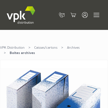
Allez au contenu
Contact
Cart
VPK Distribution
>
Caisses/cartons
>
Archives
>
Boites archives