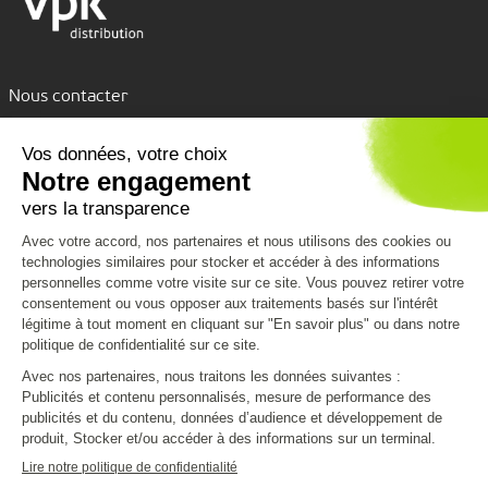
Nous contacter
Assistance par tchat
Nous découvrir
Nous connaître
Nos services
VPK Group
Conditions de livraison
Vous aider
Environnement
Emballages personnalisés
Code de conduite
Formulaire de contact
Clients Grands Comptes
Nous rejoindre
CGV
Mentions légales
Politique de confidentialité et cookies
Infos pratiques
Plan du site