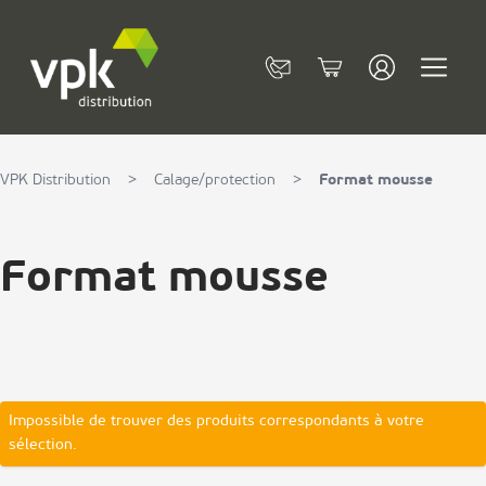
Allez au contenu
Contact
Cart
VPK Distribution
>
Calage/protection
>
Format mousse
Format mousse
Impossible de trouver des produits correspondants à votre
sélection.