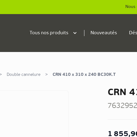
Nous 
Tous nos produits
Nouveautés
Dés
>
Double cannelure
>
CRN 410 x 310 x 240 BC30K.T
CRN 4
763295
1 855,9