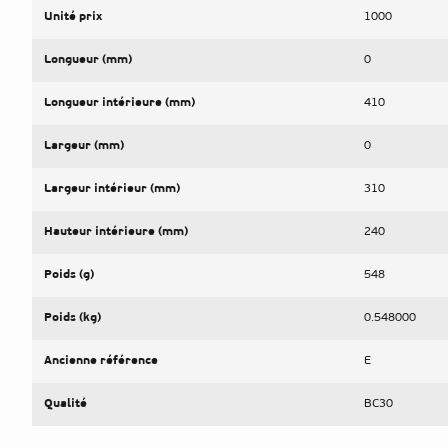
Unité prix
1000
Longueur (mm)
0
Longueur intérieure (mm)
410
Largeur (mm)
0
Largeur intérieur (mm)
310
Hauteur intérieure (mm)
240
Poids (g)
548
Poids (kg)
0.548000
Ancienne référence
E
Qualité
BC30