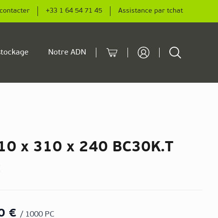
contacter
+33 1 64 54 71 45
Assistance par tchat
Cart
Rechercher
tockage
Notre ADN
10 x 310 x 240 BC30K.T
2
0 €
/ 1000 PC