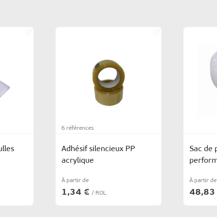
6 références
lles
Adhésif silencieux PP
Sac de 
acrylique
perfor
À partir de
À partir de
1,34 €
48,83
/ ROL