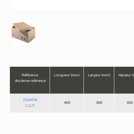
Référence
Longueur (mm)
Largeur (mm)
Hauteur 
Ancienne reference
7634078
400
300
300
C12/F