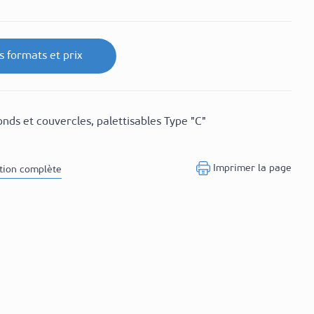
es formats et prix
onds et couvercles, palettisables Type "C"
Imprimer la page
ption complète