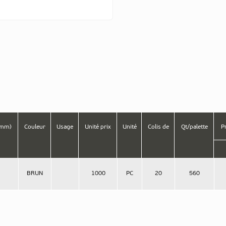
(mm)
Couleur
Usage
Unité prix
Unité
Colis de
Qt/palette
Pr
BRUN
1000
PC
20
560