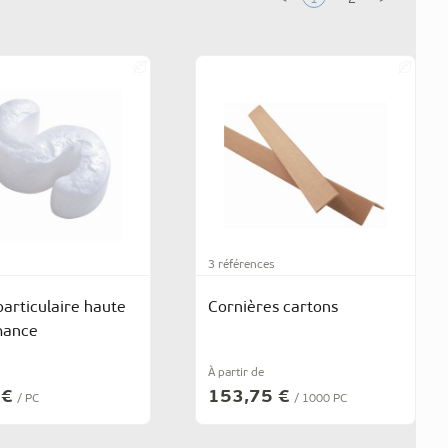
3 références
particulaire haute
Cornières cartons
mance
À partir de
 €
153,75 €
/ PC
/ 1000 PC