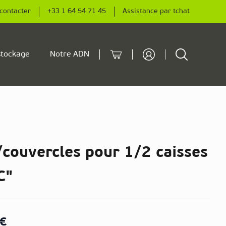
contacter
+33 1 64 54 71 45
Assistance par tchat
Cart
Rechercher
tockage
Notre ADN
couvercles pour 1/2 caisses
C"
 €