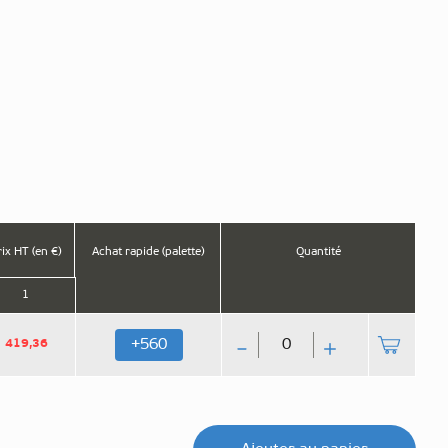
ix HT (en €)
Achat rapide (palette)
Quantité
1
Qté
560
+
419,36