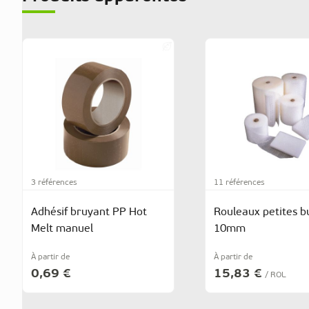
3 références
11 références
Adhésif bruyant PP Hot
Rouleaux petites bu
Melt manuel
10mm
À partir de
À partir de
0,69 €
15,83 €
/ ROL