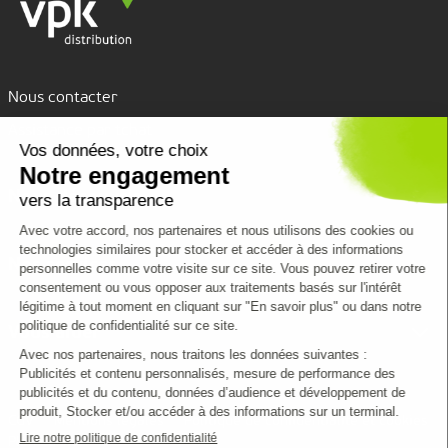
Nous contacter
Assistance par tchat
Nous découvrir
Nous connaître
Nos services
VPK Group
Conditions de livraison
Vous aider
Environnement
Emballages personnalisés
Code de conduite
Formulaire de contact
Clients Grands Comptes
Nous rejoindre
CGV
Mentions légales
Politique de confidentialité et cookies
Infos pratiques
Plan du site