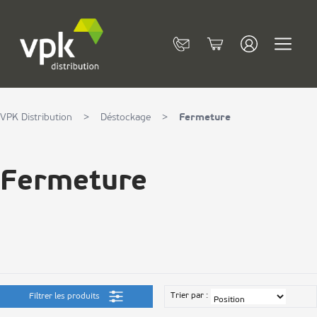
Allez au contenu
Contact
Cart
VPK Distribution
>
Déstockage
>
Fermeture
Fermeture
Trier par :
Filtrer les produits