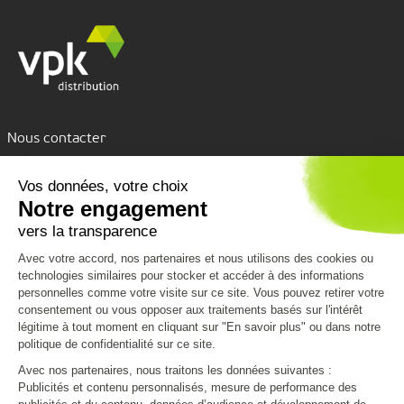
Nous contacter
Assistance par tchat
Nous découvrir
Nous connaître
Nos services
VPK Group
Conditions de livraison
Vous aider
Environnement
Emballages personnalisés
Code de conduite
Formulaire de contact