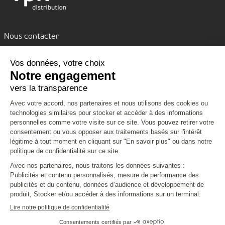
Nous contacter
Assistance par tchat
Nous découvrir
Nous connaître
Nos services
VPK Group
Conditions de livraison
Vous aider
Environnement
Emballages personnalisés
Code de conduite
Formulaire de contact
Clients Grands Comptes
Nous rejoindre
CGV
Mentions légales
Politique de confidentialité et cookies
Infos pratiques
Plan du site