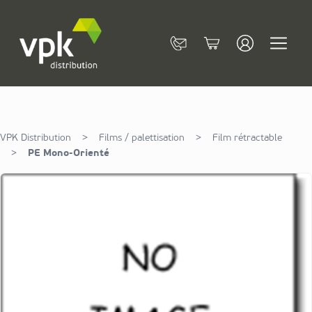
Allez au contenu
Contact
Cart
VPK Distribution
>
Films / palettisation
>
Film rétractable
>
PE Mono-Orienté