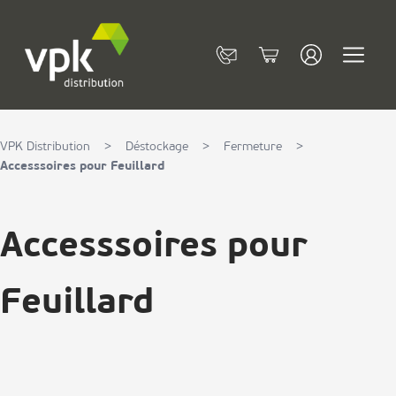
Allez au contenu
Contact
Cart
VPK Distribution
>
Déstockage
>
Fermeture
>
Accesssoires pour Feuillard
Accesssoires pour
Feuillard