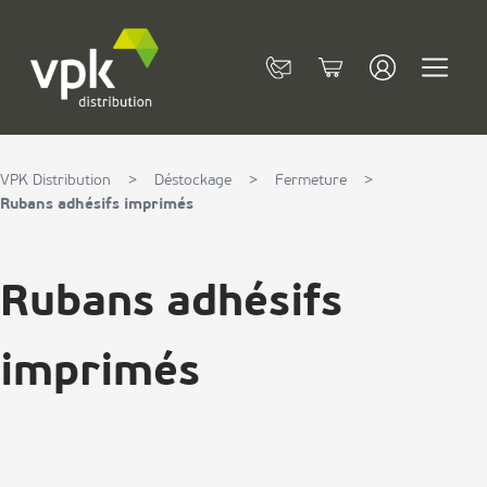
Allez au contenu
Contact
Cart
VPK Distribution
>
Déstockage
>
Fermeture
>
Rubans adhésifs imprimés
Rubans adhésifs
imprimés